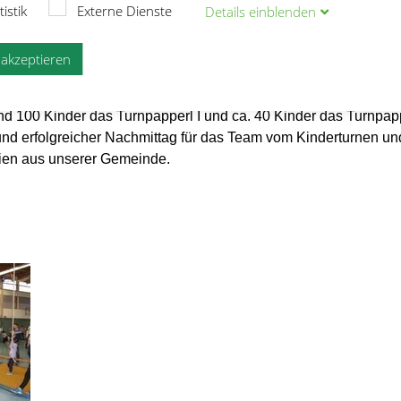
tistik
Externe Dienste
Details
ein
blenden
den die erschöpften, aber glücklichen Kinder, die ihre Auszeic
inen Anstecker – stolz herzeigten, für ihren Einsatz mit Würst
e akzeptieren
 Die auch Eltern nutzten diese Möglichkeit, um Neuigkeiten
ich zu entspannen, während ihre Kinder in der Halle aktiv war
d 100 Kinder das Turnpapperl I und ca. 40 Kinder das Turnpapp
 und erfolgreicher Nachmittag für das Team vom Kinderturnen un
lien aus unserer Gemeinde.