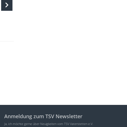
Anmeldung zum TSV Newsletter
Ja, ich möchte gerne über Neuigkeiten vom TSV Vaterstetten e.V.