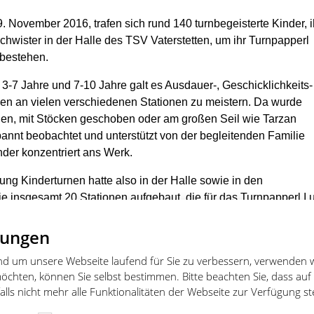
 November 2016, trafen sich rund 140 turnbegeisterte Kinder, i
chwister in der Halle des TSV Vaterstetten, um ihr Turnpapperl
bestehen.
 3-7 Jahre und 7-10 Jahre galt es Ausdauer-, Geschicklichkeits
n an vielen verschiedenen Stationen zu meistern. Da wurde
gen, mit Stöcken geschoben oder am großen Seil wie Tarzan
nt beobachtet und unterstützt von der begleitenden Familie
nder konzentriert ans Werk.
ung Kinderturnen hatte also in der Halle sowie in den
 insgesamt 20 Stationen aufgebaut, die für das Turnpapperl I u
n – je
nach Alter einmal, zweimal oder mehrmals. Der Stempel 
ätigte die gelungene Übung. Geturnt wurde allein, wie beim
lungen
von Bank zu Bank, beim Balancieren über eine umgedrehte Ba
und um unsere Webseite laufend für Sie zu verbessern, verwenden 
dizinbällen, oder aber zu zweit, wie beim Meistern eines
öchten, können Sie selbst bestimmen. Bitte beachten Sie, dass auf
mit Partner oder beim Übergeben von Sandsäckchen mit den Fü
lls nicht mehr alle Funktionalitäten der Webseite zur Verfügung s
e war zur Stärkung ein großes Buffet mit Speisen und Getränke