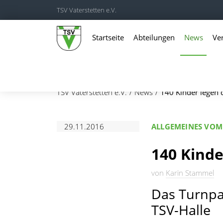
TSV Vaterstetten e.V.
Startseite
Abteilungen
News
Ve
TSV Vaterstetten e.V.
News
140 Kinder legen 
29.11.2016
ALLGEMEINES VOM 
140 Kinde
von
Karin Stammel
Das Turnpap
TSV-Halle