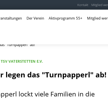
Kontakt
Mitglied we
ranstaltungen
Der Verein
Aktivprogramm 55+
Mitglied we
das "Turnpapperl" ab!
TSV VATERSTETTEN E.V.
r legen das "Turnpapperl" ab!
perl lockt viele Familien in die