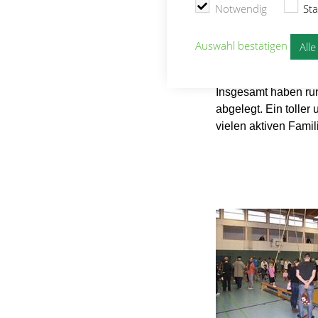
Notwendig
Sta
aufgebaut. Dort wur
– eine Urkunde und e
Auswahl bestätigen
All
und Kuchen belohnt.
auszutauschen und s
Insgesamt haben run
abgelegt. Ein toller
vielen aktiven Fami