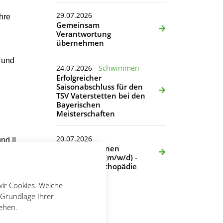
29.07.2026
hre
Gemeinsam
Verantwortung
übernehmen
- und
24.07.2026
- Schwimmen
Erfolgreicher
Saisonabschluss für den
TSV Vaterstetten bei den
Bayerischen
Meisterschaften
20.07.2026
nd II
Wir suchen einen
auf
Übungsleiter (m/w/d) -
Rehasport Orthopädie
nk,
wir Cookies. Welche
 Grundlage Ihrer
ßen.
tehen.
n