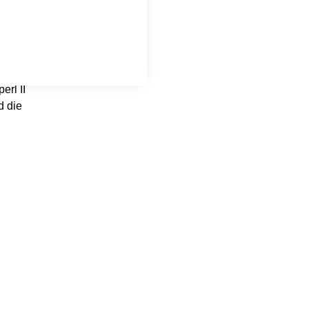
hnungen
chen
en.
erl II
d die