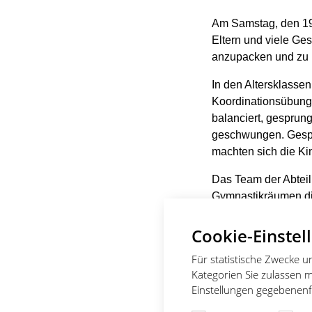
Am Samstag, den 19.
Eltern und viele Ges
anzupacken und zu 
In den Altersklassen
Koordinationsübunge
balanciert, gesprun
geschwungen. Gespan
machten sich die Ki
Das Team der Abteil
Gymnastikräumen die
zu absolvieren ware
dem Laufzettel best
Cookie-Einstel
Schwingen am Seil 
Für statistische Zwecke 
bestückt mit zwei Me
Kategorien Sie zulassen m
Hindernisparcours 
Einstellungen gegebenenfa
Im Vorraum der Hall