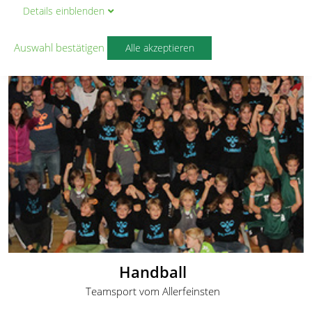
Ju-Jutsu
Details
ein
blenden
Auswahl bestätigen
Alle akzeptieren
Handball
Teamsport vom Allerfeinsten