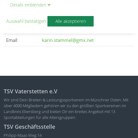
Karin Stammel
Details
ein
blenden
Auswahl bestätigen
Alle akzeptieren
Telefon:
08106/34595
Email:
karin.stammel@gmx.net
TSV Vaterstetten e.V
Wir sind Dein Breiten-& Leistungssportverein im Münchner Osten. Mit
über 4000 Mitgliedern gehören wir zu den größten Sportvereinen im
Landkreis Ebersberg und bieten Dir ein breites Angebot mit 13
Sportabteilungen für alle Altersgruppen.
TSV Geschäftsstelle
Philipp-Maas-Weg 14