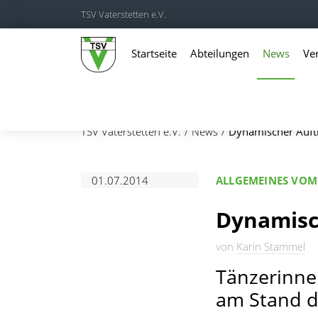
TSV Vaterstetten e.V.
Startseite
Abteilungen
News
Ve
TSV Vaterstetten e.V.
News
Dynamischer Auftr
01.07.2014
ALLGEMEINES VOM 
Dynamisch
von
Karin Stammel
Tänzerinn
am Stand d