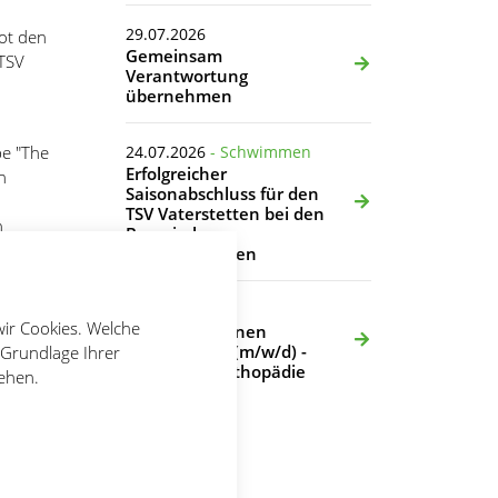
29.07.2026
ot den
Gemeinsam
 TSV
Verantwortung
übernehmen
pe "The
24.07.2026
- Schwimmen
Erfolgreicher
n
Saisonabschluss für den
TSV Vaterstetten bei den
n
Bayerischen
 es nur
Meisterschaften
en
20.07.2026
e mit
wir Cookies. Welche
Wir suchen einen
 wird.
Übungsleiter (m/w/d) -
 Grundlage Ihrer
Rehasport Orthopädie
tehen.