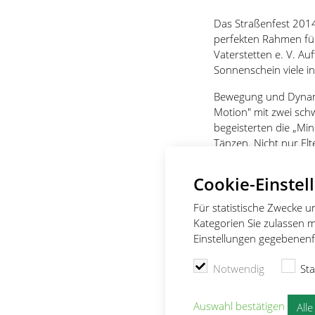
Das Straßenfest 201
perfekten Rahmen für
Vaterstetten e. V. A
Sonnenschein viele i
Bewegung und Dynami
Motion" mit zwei sch
begeisterten die „Min
Tänzen. Nicht nur Elt
Gruppe mitzuerleben.
so von über 40 Kinde
Cookie-Einstel
und Überschlägen übe
regelrecht die Straße
Für statistische Zwecke 
Waveboard und Einrad
Kategorien Sie zulassen m
Einstellungen gegebenenfa
Notwendig
Sta
Auswahl bestätigen
All