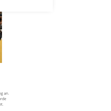
ng an.
urde
t.