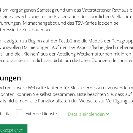
4 am vergangenen Samstag rund um das Vaterstettener Rathaus b
 eine abwechslungsreiche Präsentation der sportlichen Vielfalt im
ufführungen, Mitmachangebot und das TSV-Kaffee lockten bei
nteressierte Zuschauer an.
k zeigten zu Beginn auf der Festbühne die Mädels der Tanzgrup
wungvollen Darbietungen. Auf der TSV-Aktionsfläche gleich nebena
is" und die „Kleinen" aus der Abteilung Wettkampfturnen mit ihren
ern drängten sich dicht an dicht, um die tollen Übungen der bunte
 Besondere Beachtung sicherten sich die „Akrobaten“. Da wuselte
rn von 6 bis 12 Jahren. Sie fegten mit Rädern, Brücken, Pyramiden
lungen
r die Teppichfläche. Die vielen begeisterten Zuschauer verstopft
. Ein ebenso großes Interesse erregten die „Bewegungskünstler", di
und um unsere Webseite laufend für Sie zu verbessern, verwenden 
 zeigten, welche Körperbeherrschung bei ihnen im Training geübt
öchten, können Sie selbst bestimmen. Bitte beachten Sie, dass auf
lls nicht mehr alle Funktionalitäten der Webseite zur Verfügung s
tistik
Externe Dienste
Details
ein
blenden
e akzeptieren