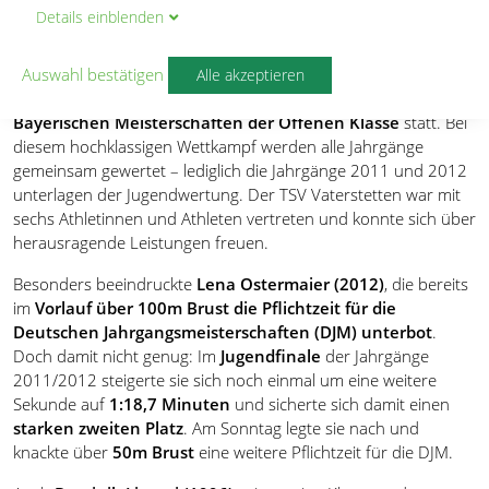
Jahrgangsmeisterschaften
Details
ein
blenden
Auswahl bestätigen
Alle akzeptieren
Am letzten Märzwochenende fanden in Würzburg die
Bayerischen Meisterschaften der Offenen Klasse
statt. Bei
diesem hochklassigen Wettkampf werden alle Jahrgänge
gemeinsam gewertet – lediglich die Jahrgänge 2011 und 2012
unterlagen der Jugendwertung. Der TSV Vaterstetten war mit
sechs Athletinnen und Athleten vertreten und konnte sich über
herausragende Leistungen freuen.
Besonders beeindruckte
Lena Ostermaier (2012)
, die bereits
im
Vorlauf über 100m Brust die Pflichtzeit für die
Deutschen Jahrgangsmeisterschaften (DJM) unterbot
.
Doch damit nicht genug: Im
Jugendfinale
der Jahrgänge
2011/2012 steigerte sie sich noch einmal um eine weitere
Sekunde auf
1:18,7 Minuten
und sicherte sich damit einen
starken zweiten Platz
. Am Sonntag legte sie nach und
knackte über
50m Brust
eine weitere Pflichtzeit für die DJM.