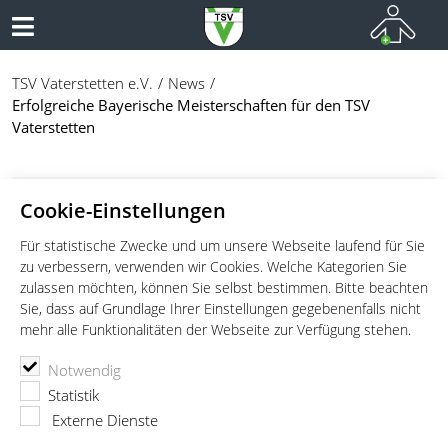
TSV Vaterstetten e.V.
News
Erfolgreiche Bayerische Meisterschaften für den TSV
Vaterstetten
05.04.2025
Cookie-Einstellungen
SCHWIMMEN
Für statistische Zwecke und um unsere Webseite laufend für Sie
zu verbessern, verwenden wir Cookies. Welche Kategorien Sie
Erfolgreiche Bayerische
zulassen möchten, können Sie selbst bestimmen. Bitte beachten
Meisterschaften für den TSV
Sie, dass auf Grundlage Ihrer Einstellungen gegebenenfalls nicht
mehr alle Funktionalitäten der Webseite zur Verfügung stehen.
Vaterstetten
Notwendig
von
Florian Maurer
Statistik
Zwei Qualifikationen für Lena
Externe Dienste
Ostermaier für die Deutschen