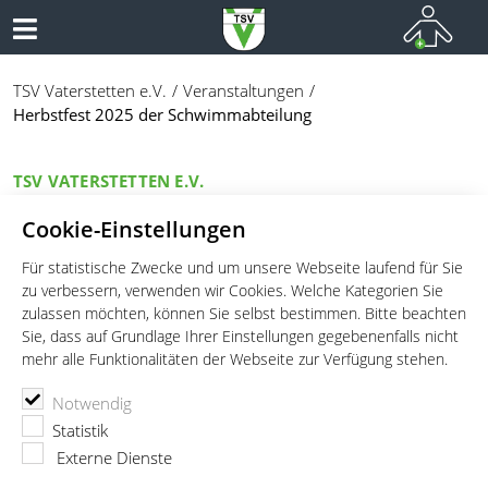
TSV Vaterstetten e.V.
Veranstaltungen
Herbstfest 2025 der Schwimmabteilung
TSV VATERSTETTEN E.V.
Herbstfest 2025 der
Cookie-Einstellungen
Schwimmabteilung
Für statistische Zwecke und um unsere Webseite laufend für Sie
zu verbessern, verwenden wir Cookies. Welche Kategorien Sie
zulassen möchten, können Sie selbst bestimmen. Bitte beachten
Am Samstag, den 11.10.25 von 14.00-19.00 Uhr findet in der
Sie, dass auf Grundlage Ihrer Einstellungen gegebenenfalls nicht
TSV Halle, das Herbstfest der Schwimmabteilung statt.
mehr alle Funktionalitäten der Webseite zur Verfügung stehen.
Datum:
11.10.2025 14:00 - 19:00
Ort:
TSV-Halle
Notwendig
Statistik
Herbstfest 2025 - am Samstag, den 11. Oktober 2025, feiern
Externe Dienste
wir unser Herbstfest der Schwimmabteilung des TSV
Vaterstetten – natürlich auch bei schlechtem Wetter – in der