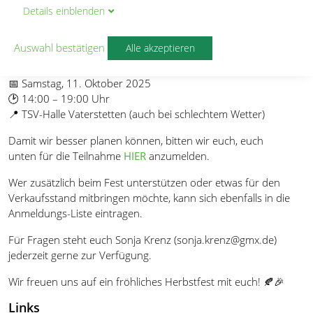
Details
ein
blenden
TSV-Halle.
Mitglied oder nicht, aus der Gemeinde oder von weiter weg –
Auswahl bestätigen
Alle akzeptieren
wir freuen uns auf euch!
📅
Samstag, 11. Oktober 2025
🕑
14:00 – 19:00 Uhr
📍
TSV-Halle Vaterstetten (auch bei schlechtem Wetter)
Damit wir besser planen können, bitten wir euch, euch
unten
für die Teilnahme
HIER
anzumelden
.
Wer zusätzlich beim Fest unterstützen oder etwas für den
Verkaufsstand mitbringen möchte, kann sich ebenfalls in die
Anmeldungs-Liste eintragen.
Für Fragen steht euch Sonja Krenz (
sonja.krenz@gmx.de
)
jederzeit gerne zur Verfügung.
Wir freuen uns auf ein fröhliches Herbstfest mit euch! 🍂🎉
Links