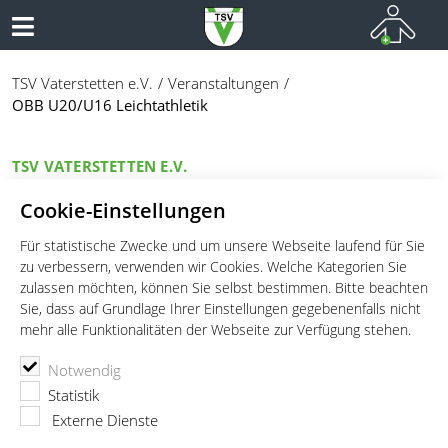
TSV Vaterstetten e.V.
Veranstaltungen
OBB U20/U16 Leichtathletik
TSV VATERSTETTEN E.V.
OBB U20/U16 Leichtathletik
Cookie-Einstellungen
Für statistische Zwecke und um unsere Webseite laufend für Sie
Datum:
29.06.2025
zu verbessern, verwenden wir Cookies. Welche Kategorien Sie
Ort:
Sportstadion Vaterstetten, Vaterstetten
zulassen möchten, können Sie selbst bestimmen. Bitte beachten
Sie, dass auf Grundlage Ihrer Einstellungen gegebenenfalls nicht
mehr alle Funktionalitäten der Webseite zur Verfügung stehen.
Notwendig
Statistik
Externe Dienste
TSV Vaterstetten e.V