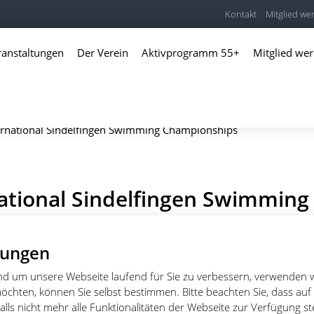
Kontakt
Mitglied we
ranstaltungen
Der Verein
Aktivprogramm 55+
Mitglied we
ernational Sindelfingen Swimming Championships
national Sindelfingen Swimming
ships
lungen
und um unsere Webseite laufend für Sie zu verbessern, verwenden 
öchten, können Sie selbst bestimmen. Bitte beachten Sie, dass auf
- 12.03.2023
lls nicht mehr alle Funktionalitäten der Webseite zur Verfügung s
zentrum Sindelfingen (Hallenbad), Hohenzollernstraße 23, 71067 S