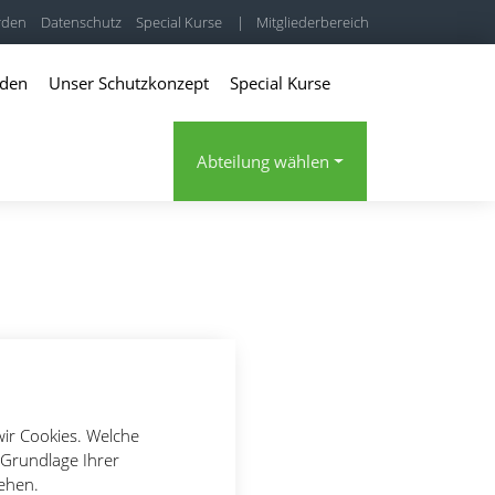
rden
Datenschutz
Special Kurse
|
Mitgliederbereich
rden
Unser Schutzkonzept
Special Kurse
Abteilung wählen
wir Cookies. Welche
 Grundlage Ihrer
tehen.
indelfingen