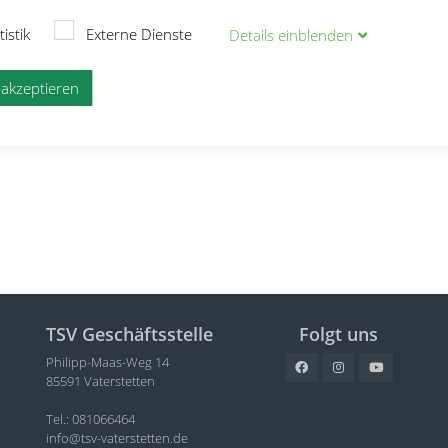
tistik
Externe Dienste
Details
ein
blenden
ters
e akzeptieren
TSV Geschäftsstelle
Folgt uns
Philipp-Maas-Weg 14
85591 Vaterstetten
Tel.: 081066464
info@tsv-vaterstetten.de