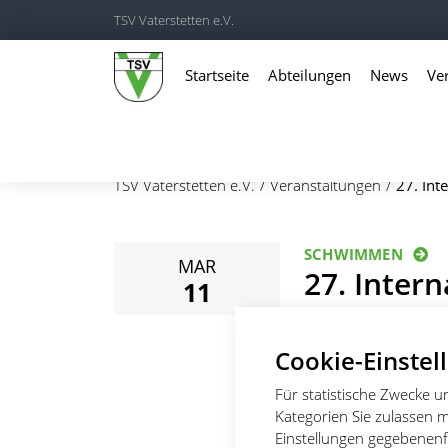
TSV Vaterstetten e.V.
Startseite
Abteilungen
News
Ve
TSV Vaterstetten e.V.
Veranstaltungen
27. Int
SCHWIMMEN
MAR
27. Inter
11
Champion
Cookie-Einstel
LG 1
Für statistische Zwecke 
Kategorien Sie zulassen m
Datum:
11.03.2023 
Einstellungen gegebenenfa
Ort:
Hallenbad, Bade