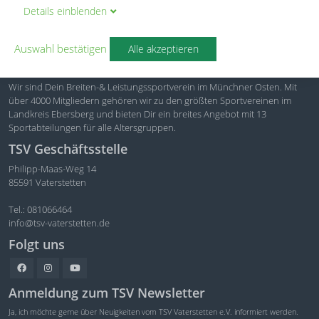
Details
ein
blenden
Auswahl bestätigen
Alle akzeptieren
TSV Vaterstetten e.V
Wir sind Dein Breiten-& Leistungssportverein im Münchner Osten. Mit
über 4000 Mitgliedern gehören wir zu den größten Sportvereinen im
Landkreis Ebersberg und bieten Dir ein breites Angebot mit 13
Sportabteilungen für alle Altersgruppen.
TSV Geschäftsstelle
Philipp-Maas-Weg 14
85591 Vaterstetten
Tel.: 081066464
info@tsv-vaterstetten.de
Folgt uns
Anmeldung zum TSV Newsletter
Ja, ich möchte gerne über Neuigkeiten vom TSV Vaterstetten e.V. informiert werden.