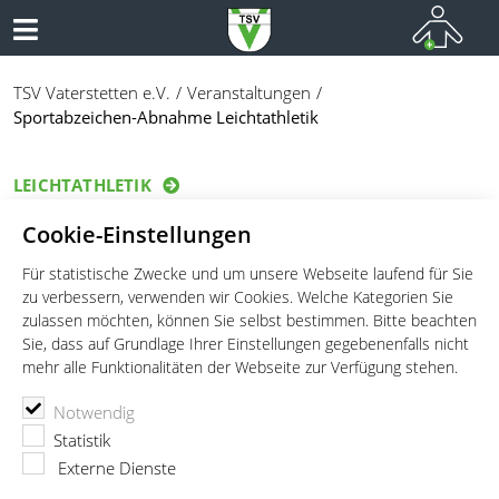
TSV Vaterstetten e.V.
Veranstaltungen
Sportabzeichen-Abnahme Leichtathletik
LEICHTATHLETIK
Sportabzeichen-Abnahme
Cookie-Einstellungen
Leichtathletik
Für statistische Zwecke und um unsere Webseite laufend für Sie
zu verbessern, verwenden wir Cookies. Welche Kategorien Sie
Datum:
22.06.2023 18:00 - 21:00
zulassen möchten, können Sie selbst bestimmen. Bitte beachten
Ort:
Sportstadion Vaterstetten
Sie, dass auf Grundlage Ihrer Einstellungen gegebenenfalls nicht
mehr alle Funktionalitäten der Webseite zur Verfügung stehen.
Links
Terminübersicht
Notwendig
Statistik
Externe Dienste