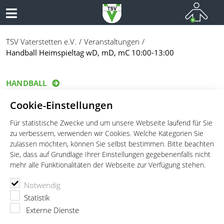
TSV Vaterstetten e.V.
Veranstaltungen
Handball Heimspieltag wD, mD, mC 10:00-13:00
HANDBALL
Handball Heimspieltag wD, mD, mC
Cookie-Einstellungen
10:00-13:00
Für statistische Zwecke und um unsere Webseite laufend für Sie
zu verbessern, verwenden wir Cookies. Welche Kategorien Sie
Datum:
14.01.2023
zulassen möchten, können Sie selbst bestimmen. Bitte beachten
Ort:
Mittelschule Vaterstetten
Sie, dass auf Grundlage Ihrer Einstellungen gegebenenfalls nicht
mehr alle Funktionalitäten der Webseite zur Verfügung stehen.
Notwendig
Statistik
Externe Dienste