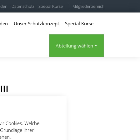
rden
Datenschutz
Special Kurse
|
Mitgliederbereich
rden
Unser Schutzkonzept
Special Kurse
Abteilung wählen
II
wir Cookies. Welche
 Grundlage Ihrer
tehen.