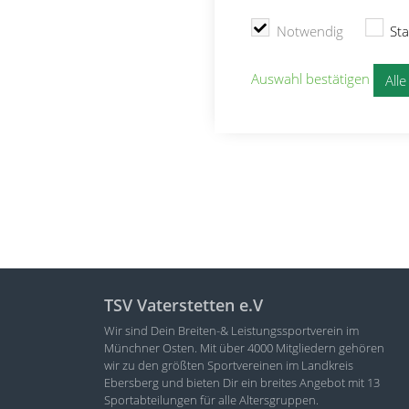
Notwendig
Sta
Auswahl bestätigen
All
TSV Vaterstetten e.V
Wir sind Dein Breiten-& Leistungssportverein im
Münchner Osten. Mit über 4000 Mitgliedern gehören
wir zu den größten Sportvereinen im Landkreis
Ebersberg und bieten Dir ein breites Angebot mit 13
Sportabteilungen für alle Altersgruppen.