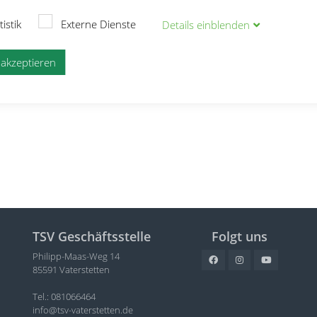
tistik
Externe Dienste
Details
ein
blenden
e akzeptieren
TSV Geschäftsstelle
Folgt uns
Philipp-Maas-Weg 14
85591 Vaterstetten
Tel.: 081066464
info@tsv-vaterstetten.de