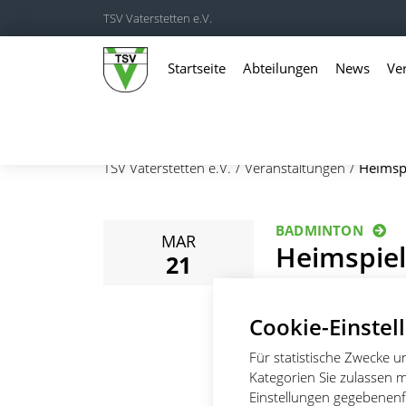
TSV Vaterstetten e.V.
Startseite
Abteilungen
News
Ve
TSV Vaterstetten e.V.
Veranstaltungen
Heimspi
BADMINTON
MAR
Heimspielt
21
!ABGESAG
Cookie-Einstel
Datum:
21.03.2020 
Für statistische Zwecke 
Ort:
TSV-Halle
Kategorien Sie zulassen m
Einstellungen gegebenenfa