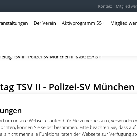
Kontakt
Mitglied we
ranstaltungen
Der Verein
Aktivprogramm 55+
Mitglied we
eltag TSV II - Polizei-SV München III !ABGESAGT!
ag TSV II - Polizei-SV München I
T!
lungen
18:00 - 20:00
und um unsere Webseite laufend für Sie zu verbessern, verwenden 
öchten, können Sie selbst bestimmen. Bitte beachten Sie, dass auf
lls nicht mehr alle Funktionalitäten der Webseite zur Verfügung s